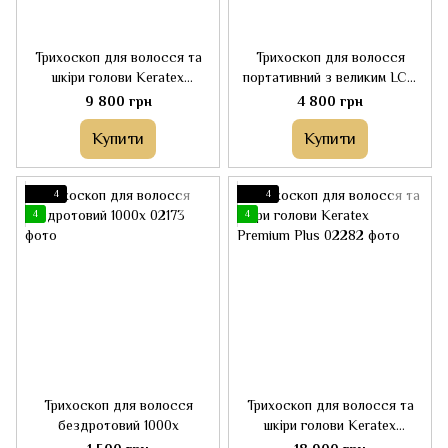
Трихоскоп для волосся та
Трихоскоп для волосся
шкіри голови Keratex
портативний з великим LCD
Premium
дисплеєм для аналізу шкіри
9 800 грн
4 800 грн
голови
Купити
Купити
4
4
4
4
Трихоскоп для волосся
Трихоскоп для волосся та
бездротовий 1000х
шкіри голови Keratex
Premium Plus