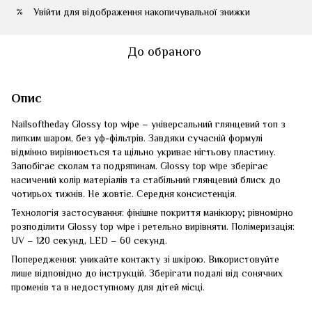
Увійти
для відображення накопичувальної знижки
%
До обраного
Опис
Nailsoftheday Glossy top wipe – універсальний глянцевий топ з
липким шаром, без уф-фільтрів. Завдяки сучасній формулі
відмінно вирівнюється та щільно укриває нігтьову пластину.
Запобігає сколам та подряпинам. Glossy top wipe зберігає
насичений колір матеріалів та стабільний глянцевий блиск до
чотирьох тижнів. Не жовтіє. Середня консистенція.
Технологія застосування: фінішне покриття манікюру; рівномірно
розподілити Glossy top wipe і ретельно вирівняти. Полімеризація:
UV – 120 секунд, LED – 60 секунд.
Попередження: уникайте контакту зі шкірою. Використовуйте
лише відповідно до інструкцій. Зберігати подалі від сонячних
променів та в недоступному для дітей місці.