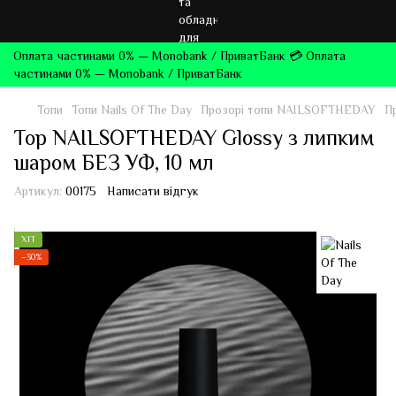
Оплата частинами 0% — Monobank / ПриватБанк 💳 Оплата
частинами 0% — Monobank / ПриватБанк
Топи
Топи Nails Of The Day
Прозорі топи NAILSOFTHEDAY
П
Top NAILSOFTHEDAY Glossy з липким
шаром БЕЗ УФ, 10 мл
Артикул:
00175
Написати відгук
ХІТ
−30%