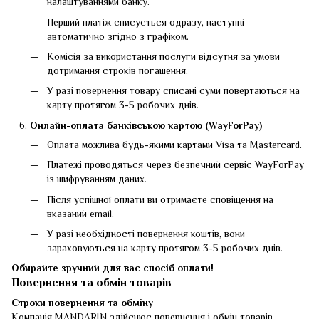
налаштуваннями банку.
Перший платіж списується одразу, наступні —
автоматично згідно з графіком.
Комісія за використання послуги відсутня за умови
дотримання строків погашення.
У разі повернення товару списані суми повертаються на
карту протягом 3-5 робочих днів.
Онлайн-оплата банківською картою (WayForPay)
Оплата можлива будь-якими картами Visa та Mastercard.
Платежі проводяться через безпечний сервіс WayForPay
із шифруванням даних.
Після успішної оплати ви отримаєте сповіщення на
вказаний email.
У разі необхідності повернення коштів, вони
зараховуються на карту протягом 3-5 робочих днів.
Обирайте зручний для вас спосіб оплати!
Повернення та обмін товарів
Строки повернення та обміну
Компанія MANDARIN здійснює повернення і обмін товарів