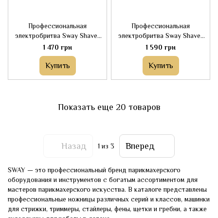
Профессиональная
Профессиональная
электробритва Sway Shaver
электробритва Sway Shaver
Edge
Edge Pro
1 470 грн
1 590 грн
Купить
Купить
Показать еще 20 товаров
Назад
Вперед
1
из 3
SWAY — это профессиональный бренд парикмахерского
оборудования и инструментов с богатым ассортиментом для
мастеров парикмахерского искусства. В каталоге представлены
профессиональные ножницы различных серий и классов, машинки
для стрижки, триммеры, стайлеры, фены, щетки и гребни, а также