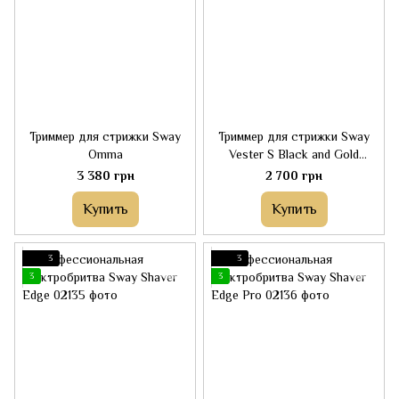
Триммер для стрижки Sway
Триммер для стрижки Sway
Omma
Vester S Black and Gold
Edition
3 380 грн
2 700 грн
Купить
Купить
3
3
3
3