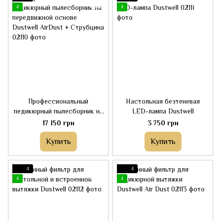
4
4
Профессиональный
Настольная безтеневая
педикюрный пылесборник на
LED-лампа Dustwell
передвижной основе
17 150 грн
3 750 грн
Dustwell AirDust + Струбцина
Купить
Купить
4
4
4
4