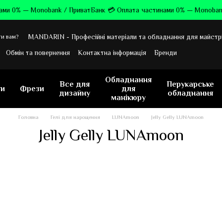
ами 0% — Monobank / ПриватБанк 💳 Оплата частинами 0% — Monoban
MANDARIN - Професійні матеріали та обладнання для майстр
и вам?
Обмін та повернення
Контактна інформація
Бренди
уки про магазин
Обладнання
Все для
Перукарське
ти
Фрези
для
дизайну
обладнання
манікюру
Головна
Гелі для нарощення
LUNAmoon
Jelly Gelly LUNAmoon
Jelly Gelly LUNAmoon