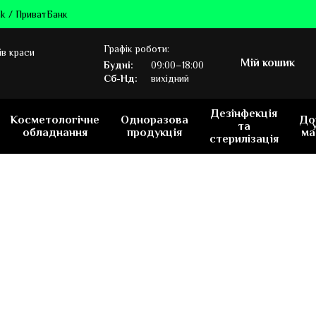
k / ПриватБанк
Графік роботи:
ів краси
Мій кошик
Будні:
09:00–18:00
Сб-Нд:
вихідний
Дезінфекція
Косметологічне
Одноразова
До
та
обладнання
продукція
ма
стерилізація