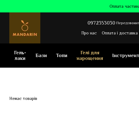
Перейти до основного контенту
Оплата частин
0972353030
Передзвонит
Про нас
Оплата і доставка
Угода користувача
Відг
Гель-
Гелі для
Бази
Топи
Інструмен
лаки
нарощення
Немає товарів