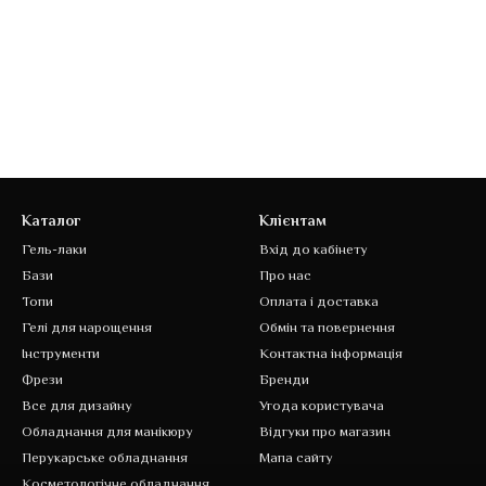
Каталог
Клієнтам
Гель-лаки
Вхід до кабінету
Бази
Про нас
Топи
Оплата і доставка
Гелі для нарощення
Обмін та повернення
Інструменти
Контактна інформація
Фрези
Бренди
Все для дизайну
Угода користувача
Обладнання для манікюру
Відгуки про магазин
Перукарське обладнання
Мапа сайту
Косметологічне обладнання