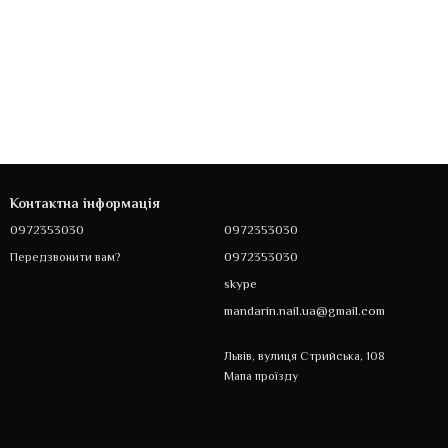
Контактна інформація
0972353030
0972353030
0972353030
Передзвонити вам?
skype
mandarin.nail.ua@gmail.com
Львів, вулиця Стрийська, 108
Мапа проїзду