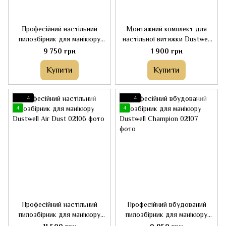
Професійний настільний
Монтажний комплект для
пилозбірник для манікюру
настільної витяжки Dustwell
Dustwell Pro N1
Pro N1 для монтування в стіл
9 750 грн
1 900 грн
Купити
Купити
4
4
4
4
Професійний настільний
Професійний вбудований
пилозбірник для манікюру
пилозбірник для манікюру
Dustwell Air Dust
Dustwell Champion