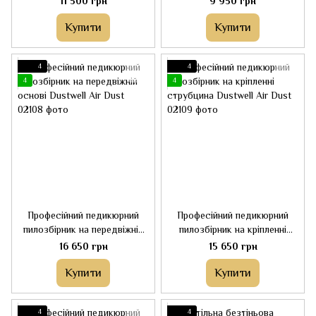
11 500 грн
9 950 грн
Купити
Купити
4
4
4
4
Професійний педикюрний
Професійний педикюрний
пилозбірник на передвіжній
пилозбірник на кріпленні
основі Dustwell Air Dust
струбцина Dustwell Air Dust
16 650 грн
15 650 грн
Купити
Купити
4
4