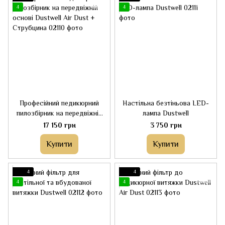
4
4
Професійний педикюрний
Настільна безтіньова LED-
пилозбірник на передвіжній
лампа Dustwell
основі Dustwell Air Dust +
17 150 грн
3 750 грн
Струбцина
Купити
Купити
4
4
4
4