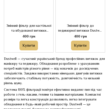
Змінний фільтр для настільної
Змінний фільтр до
та вбудованої витяжки
педикюрної витяжки Dustwell
Dustwell
Air Dust
400 грн
400 грн
Купити
Купити
Dustwell — сучасний український бренд професійних витяжок для
манікюру та педикюру. Обладнання розроблене з урахуванням
потреб майстрів різного рівня — від новачків до досвідчених
спеціалістів. Завдяки використанню німецьких двигунів витяжки
забезпечують стабільну потужність, довговічність та низький
рівень шуму.
Система 100% фільтрації повітря ефективно видаляє пил під час
роботи з гель-лаками, гелями та іншими матеріалами. Компактні
розміри та легка конструкція дозволяють легко інтегрувати
обладнання в будь-який робочий простір. Dustwell — це